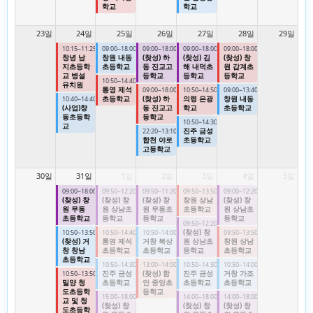
학교
학교
23일
24일
25일
26일
27일
28일
29일
10:15~11:25
09:00~18:00
09:00~18:00
09:00~18:00
09:00~18:00
창녕 남
창원 내동
(찾성) 하
(찾성) 김
(찾성) 창
지초등학
초등학교
동 진교고
해 내덕초
원 감계초
교 병설
등학교
등학교
등학교
10:50~14:40
유치원
통영 제석
09:00~18:00
10:50~14:50
09:00~13:40
초등학교
(찾성) 하
의령 은광
창원 내동
10:40~14:40
(사업)창
동 진교고
학교
초등학교
동초등학
등학교
10:50~14:30
교
진주 금성
22:20~13:10
합천 야로
초등학교
고등학교
30일
31일
1일
2일
3일
4일
5일
09:00~18:00
09:50~12:20
09:50~11:20
09:50~13:50
09:00~12:20
(찾성) 창
(찾성) 창
(찾성) 창
창원 상남
(찾성) 창
원 무동
원 상남초
원 무동초
초등학교
원 상남초
초등학교
등학교
등학교
등학교
09:50~12:20
(찾성) 창
10:50~13:50
10:50~14:40
10:50~14:00
09:50~13:50
(찾성) 거
통영 제석
거창 북상
원 상남초
창원 상남
창 창남
초등학교
초등학교
등학교
초등학교
초등학교
10:50~14:30
13:00~14:00
10:50~14:30
10:50~14:00
진주 금성
(찾성) 함
진주 금성
거창 가조
10:50~13:50
밀양 청
초등학교
안 중앙초
초등학교
초등학교
도초등학
등학교
15:00~18:00
14:00~18:00
14:00~18:00
교 및 청
(찾성) 창
(찾성) 창
(찾성) 창
도초등학