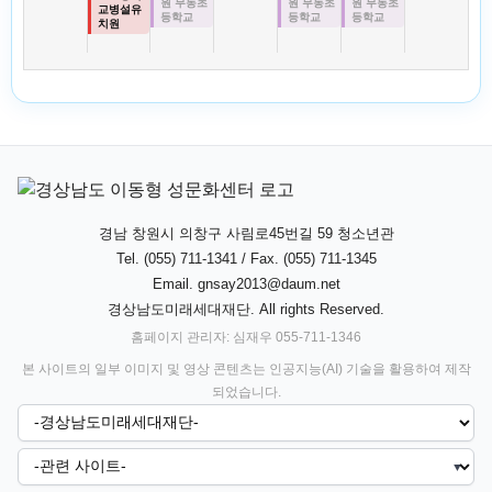
원 무동초
원 무동초
원 무동초
교병설유
등학교
등학교
등학교
치원
경남 창원시 의창구 사림로45번길 59 청소년관
Tel. (055) 711-1341 / Fax. (055) 711-1345
Email.
gnsay2013@daum.net
경상남도미래세대재단. All rights Reserved.
홈페이지 관리자: 심재우 055-711-1346
본 사이트의 일부 이미지 및 영상 콘텐츠는 인공지능(AI) 기술을 활용하여 제작
되었습니다.
▼