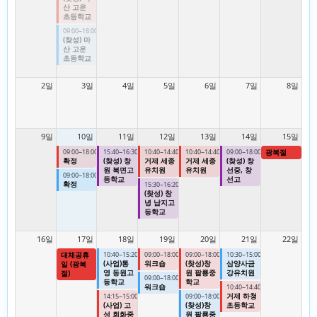
산 고운
초등학교
09:00~18:00
(찾성) 마
산 고운
초등학교
2일
3일
4일
5일
6일
7일
8일
9일
10일
11일
12일
13일
14일
15일
09:00~18:00
15:40~16:30
10:40~14:40
10:40~14:40
09:00~18:00
광복절
확정
(찾성) 창
거제 세종
거제 세종
(찾성) 창
원 북면고
유치원
유치원
선중, 창
09:00~18:00
등학교
선고
확정
15:30~16:20
(찾성) 창
녕 남지고
등학교
16일
17일
18일
19일
20일
21일
22일
대체공휴
10:40~15:20
09:00~18:00
09:00~18:00
10:30~15:00
(사업)통
워크숍
(찾성)창
삼양사금
일 (광복
영 동원고
원 팔룡중
강유치원
절)
09:00~18:00
등학교
학교
워크숍
10:40~14:40
거제 하청
14:15~15:00
09:00~18:00
(사업) 고
(찾성)창
초등학교
성 회화중
원 팔룡중