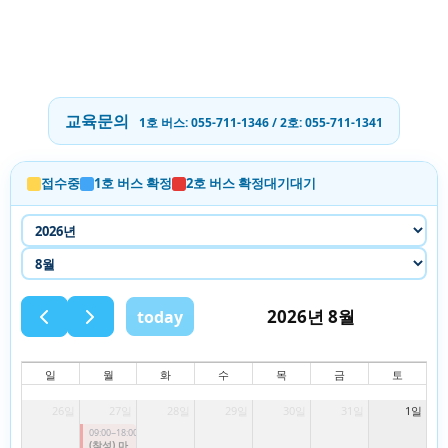
교육문의
1호 버스: 055-711-1346 / 2호: 055-711-1341
접수중
1호 버스 확정
2호 버스 확정
대기
대기
2026년 8월
today
일
월
화
수
목
금
토
26일
27일
28일
29일
30일
31일
1일
09:00~18:00
(찾성) 마